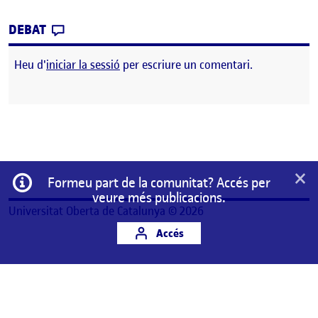
CONTRIBUTION
0
EL GASTROPOLOGÍA: UNA ANTROPOLOGÍA A
DEBAT
Heu d'
iniciar la sessió
per escriure un comentari.
×
Informació
Formeu part de la comunitat? Accés per
veure més publicacions.
Universitat Oberta de Catalunya © 2026
Accés
Aquest és un espai de treball personal d'un/a
estudiant de la Universitat Oberta de Catalunya.
Qualsevol contingut publicat en aquest espai és