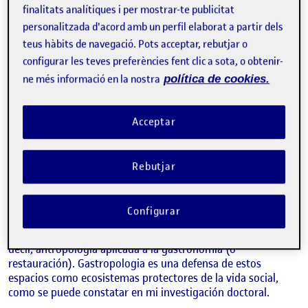
3,4 y 5 de noviembre de 2025
finalitats analítiques i per mostrar-te publicitat
personalitzada d'acord amb un perfil elaborat a partir dels
Ponencia Gastroantropología: El restaurante como
teus hàbits de navegació. Pots acceptar, rebutjar o
finalidad social. Los restaurantes como espacios de salud,
identidad y comunidad.
configurar les teves preferències fent clic a sota, o obtenir-
ne més informació en la nostra
política de cookies.
Desde el equipo de Fundación Restaurantes Sostenibles,
organización que presido, coordinamos el “Aula de
Alimentación Sostenible” en el marco del Gastronomic
Acceptar
Forum Barcelona 2025, un espacio polivalente dedicado a
ponencias, mesas redondas, presentaciones y talleres en
torno al mundo de la Gastronomia Sostenible.
Rebutjar
La ponencia que protagonicé, giró entorno a Gastropologia,
la disciplina que vengo defendiendo e investigando desde
Configurar
hace más de diez años y que versa sobre el estudio del
comportamiento humano en el espacio bar-restaurante, es
decir, antropología aplicada a la gastronomía (o
restauración). Gastropologia es una defensa de estos
espacios como ecosistemas protectores de la vida social,
como se puede constatar en mi investigación doctoral.