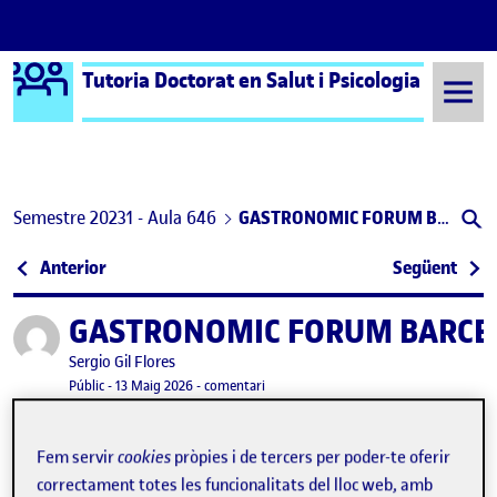
Logo Ágora
Tutoria Doctorat en Salut i Psicologia
Saltar al contingut
Semestre 20231 - Aula 646
GASTRONOMIC FORUM BARCELONA 2025
Navegació d'entrades
: Antropologia del Bar. La última constante en ti
: I 
Anterior
Següent
GASTRONOMIC FORUM BARCE
Publicat per
Publicat per
Sergio Gil Flores
Visibilitat:
Data de publicació
13 maig, 2026 5:10 pm
el GASTRONOMIC FORUM BARCELONA 
Públic
-
13 Maig 2026
-
comentari
GASTRONOMIC FORUM BARCELONA 25. Fira de Barcelona
Fem servir
cookies
pròpies i de tercers per poder-te oferir
correctament totes les funcionalitats del lloc web, amb