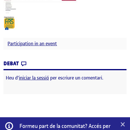
Participation in an event
CONTRIBUTION
0
EL GASTRONOMIC FORUM BARCELONA 2025
DEBAT
Heu d'
iniciar la sessió
per escriure un comentari.
×
Informació
Formeu part de la comunitat? Accés per