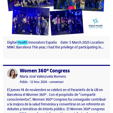
Digital
Health
Innovators España Date: 5 March 2025 Location:
MWC Barcelona This year, I had the privilege of participating in…
Women 360º Congress
Publicat per
Publicat per
Maria José Valenzuela Romero
Visibilitat:
Data de publicació
25 novembre, 2024 5:20 pm
el Women 360º Congress
Públic
-
12 Nov. 2024
-
comentari
El jueves 14 de noviembre se celebró en el Paraninfo de la UB en
Barcelona el Women 360º . Con el propósito de “compartir
conocimientos”, Women 360° Congress ha conseguido contribuir
a la mejora de la salud femenina y convertirse en un referente en
debates y temáticas de interés público. El Women 360⁰ congress