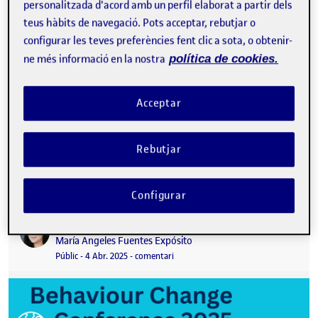
personalitzada d'acord amb un perfil elaborat a partir dels
teus hàbits de navegació. Pots acceptar, rebutjar o
configurar les teves preferències fent clic a sota, o obtenir-
ne més informació en la nostra
política de cookies.
Acceptar
El 25 d’abril vaig assistir a Fes-te salut, la primera fira de salut i
benestar orientada específicament a adolescents de la
Rebutjar
Catalunya…
Configurar
Behaviour Change Conference 2025
Publicat per
Publicat per
María Angeles Fuentes Expósito
Visibilitat:
Data de publicació
el Behaviour Change Conference 2025
Públic
-
4 Abr. 2025
-
comentari