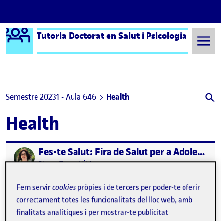
Logo Ágora
Tutoria Doctorat en Salut i Psicologia
Saltar al contingut
Semestre 20231 - Aula 646
Health
Health
Fes-te Salut: Fira de Salut per a Adolescents a la Catalunya Central
Publicat per
Publicat per
Blanca Torras Vilches
Visibilitat:
Data de publicació
5 juny, 2025 9:10 pm
el Fes-te Salut: Fira de Salut per a Ad
Públic
-
5 Juny 2025
-
comentari
Fem servir
cookies
pròpies i de tercers per poder-te oferir
correctament totes les funcionalitats del lloc web, amb
finalitats analítiques i per mostrar-te publicitat