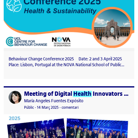
Behaviour Change Conference 2025 Date: 2 and 3 April 2025
Place: Lisbon, Portugal at the NOVA National School of Public…
Meeting of Digital
Health
Innovators in Spain – 4YFN 2025
Publicat per
Publicat per
María Angeles Fuentes Expósito
Visibilitat:
Data de publicació
14 març, 2025 3:06 pm
el Meeting of Digital
Health
Innovato
Públic
-
14 Març 2025
-
comentari