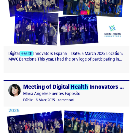
Digital
Health
Innovators España Date: 5 March 2025 Location:
MWC Barcelona This year, I had the privilege of participating in…
Meeting of Digital
Health
Innovators in Spain – 4YFN 2025
Publicat per
Publicat per
María Angeles Fuentes Expósito
Visibilitat:
Data de publicació
14 març, 2025 3:57 pm
el Meeting of Digital
Health
Innovato
Públic
-
6 Març 2025
-
comentari