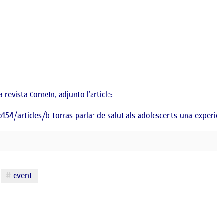
a revista ComeIn, adjunto l’article:
4/articles/b-torras-parlar-de-salut-als-adolescents-una-exper
event
 PER A ADOLESCENTS A LA CATALUNYA CENTRAL