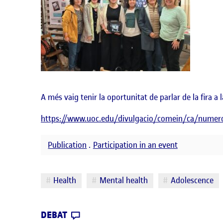
A més vaig tenir la oportunitat de parlar de la fira a l
https://www.uoc.edu/divulgacio/comein/ca/numero15
Publication
.
Participation in an event
Etiquetes
Health
Mental health
Adolescence
CONTRIBUTION
0
EL FES-TE SALUT: FIRA DE SALUT
DEBAT