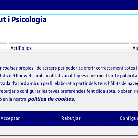
t i Psicologia
ActiFolios
Aj
ir
cookies
pròpies i de tercers per poder-te oferir correctament totes 
alut per a Adolescents a la Catalunya Central
tats del lloc web, amb finalitats analítiques i per mostrar-te publicita
tzada d'acord amb un perfil elaborat a partir dels teus hàbits de nave
ut per a Adolescents a la Catalunya 
rebutjar o configurar les teves preferències fent clic a sota, o obtenir
ó en la nostra
política de cookies.
t per a Adolescents a la Catalunya Central
Acceptar
Rebutjar
Configu