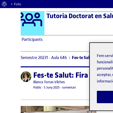
Quant al WordPress
+ Folio
Logo Ágora
Tutoria Doctorat en Salu
Saltar al contingut
Participants
Fem serv
Semestre 20231 - Aula 646
Fes-te Salut: Fira de S
funcionali
personali
Fes-te Salut: Fira de Sal
Publicat per
acceptar, 
informaci
Publicat per
Blanca Torras Vilches
Visibilitat:
Data de publicació
5 juny, 2025 9:10 pm
el Fes-te Salut: Fira de Salu
Públic
-
5 Juny 2025
-
comentari