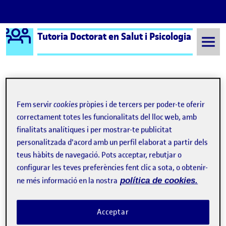
Logo Ágora
Tutoria Doctorat en Salut i Psicologia
Saltar al contingut
Semestre 20231 - Aula 646
Active Aging
Fem servir
cookies
pròpies i de tercers per poder-te oferir
correctament totes les funcionalitats del lloc web, amb
Active Aging
finalitats analítiques i per mostrar-te publicitat
personalitzada d'acord amb un perfil elaborat a partir dels
mHealth BCN Conference 2025
teus hàbits de navegació. Pots acceptar, rebutjar o
Publicat per
Publicat per
configurar les teves preferències fent clic a sota, o obtenir-
María Angeles Fuentes Expósito
Visibilitat:
Data de publicació
14 març, 2025 3:18 pm
el mHealth BCN Conference 2025
Públic
-
14 Març 2025
-
comentari
ne més informació en la nostra
política de cookies.
Acceptar