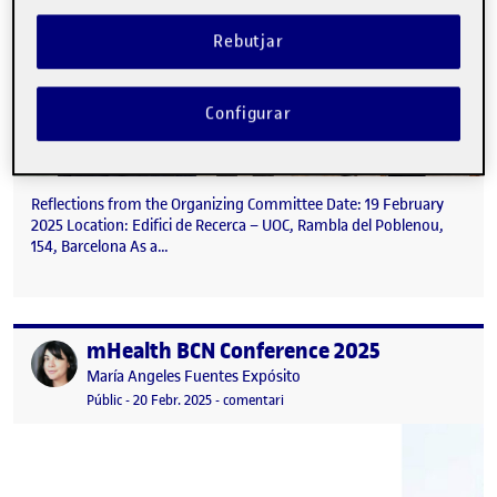
Rebutjar
Configurar
Reflections from the Organizing Committee Date: 19 February
2025 Location: Edifici de Recerca – UOC, Rambla del Poblenou,
154, Barcelona As a…
mHealth BCN Conference 2025
Publicat per
Publicat per
María Angeles Fuentes Expósito
Visibilitat:
Data de publicació
14 març, 2025 3:59 pm
el mHealth BCN Conference 2025
Públic
-
20 Febr. 2025
-
comentari