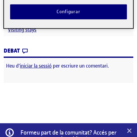
sustainable food and for the recovery of underutilised plant
species. I also gave a talk at the university about the
Configurar
development of my PhD.
Visiting stays
CONTRIBUTION
0
EL INTERNATIONAL DOCTORAL STUDENTSH
DEBAT
Heu d'
iniciar la sessió
per escriure un comentari.
×
Informació
Formeu part de la comunitat? Accés per