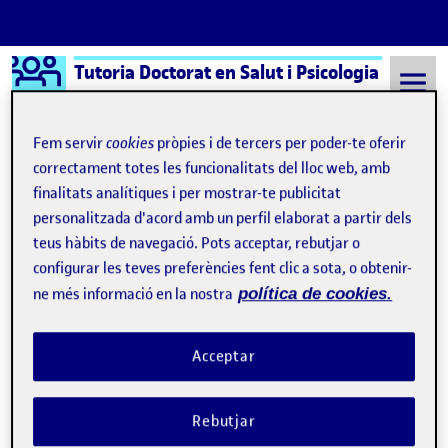
Logo Ágora
Tutoria Doctorat en Salut i Psicologia
Saltar al contingut
Fem servir
cookies
pròpies i de tercers per poder-te oferir
correctament totes les funcionalitats del lloc web, amb
finalitats analítiques i per mostrar-te publicitat
Semestre 20231 - Aula 646
International doctoral studentship
personalitzada d'acord amb un perfil elaborat a partir dels
Navegació d'entrades
: Defense of the doctoral thesis of Anna Cigarini 
: Let
Anterior
Següent
teus hàbits de navegació. Pots acceptar, rebutjar o
configurar les teves preferències fent clic a sota, o obtenir-
International doctoral studen
Publicat per
ne més informació en la nostra
política de cookies.
Publicat per
Iris Blázquez Sucarrat
Visibilitat:
Data de publicació
el International doctoral studentship
Públic
-
24 Abr. 2025
-
comentari
Acceptar
Three-month stay at the Anahuac Mayab University in
Rebutjar
Merida (Mexico). Collaboration in projects for healthy and