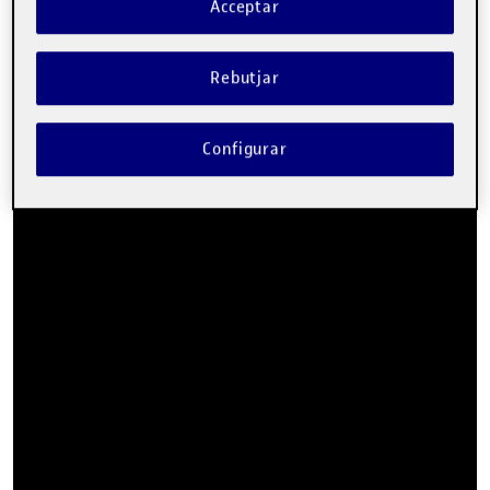
març de 2025 on vaig tenir la oportunitat de posar el treball
Acceptar
realitzat fins al moment en comú amb professionals de
l’àmbit de la medicina, infermeria, filosofia, educació i
ciutadania.
Rebutjar
Configurar