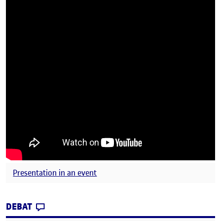
Presentation in an event
CONTRIBUTION
0
EL CONFERÈNCIA AL SEMINARIO PERMANENT
DEBAT