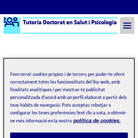
Logo Ágora
Tutoria Doctorat en Salut i Psicologia
Saltar al contingut
Semestre 20231 - Aula 646
Conferència al Seminario Permanente de Bioètica de la Universitat de València
Navegació d'entrades
: Assistència a Lectura de Tesi Doctoral: Lourdes 
: GAS
Anterior
Següent
Fem servir
cookies
pròpies i de tercers per poder-te oferir
correctament totes les funcionalitats del lloc web, amb
Conferència al Seminario Perm
finalitats analítiques i per mostrar-te publicitat
Publicat per
personalitzada d'acord amb un perfil elaborat a partir dels
Publicat per
Gemma Torrell Vallespin
teus hàbits de navegació. Pots acceptar, rebutjar o
Visibilitat:
Data de publicació
1 abril, 2025 11:12 am
el Conferència al Seminario Permanente de
Públic
-
1 Abr. 2025
-
comentari
configurar les teves preferències fent clic a sota, o obtenir-
ne més informació en la nostra
política de cookies.
Presentació presencial del projecte de tesis al
Seminario
Permanente de Bioètica de la Universitat de València
el 22 de