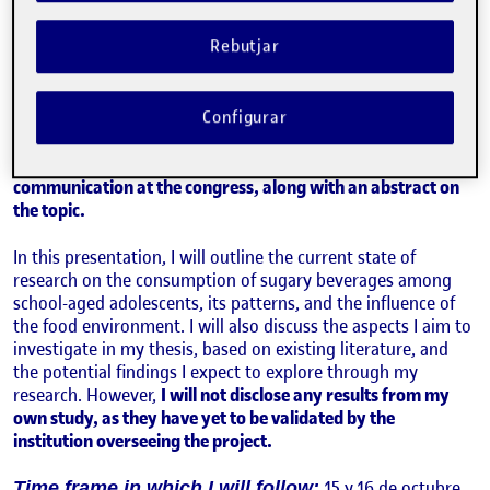
Academia Española de Nutrición y Dietética
Rebutjar
Description of the activity:
I will be participating in a congress where I will present a
Configurar
communication related to my thesis.
While the event will
take place in the future, the work is already in progress this
academic year: I have submitted a request to present a
communication at the congress, along with an abstract on
the topic.
In this presentation, I will outline the current state of
research on the consumption of sugary beverages among
school-aged adolescents, its patterns, and the influence of
the food environment. I will also discuss the aspects I aim to
investigate in my thesis, based on existing literature, and
the potential findings I expect to explore through my
research. However,
I will not disclose any results from my
own study, as they have yet to be validated by the
institution overseeing the project.
15 y 16 de octubre
Time frame in which I will follow: