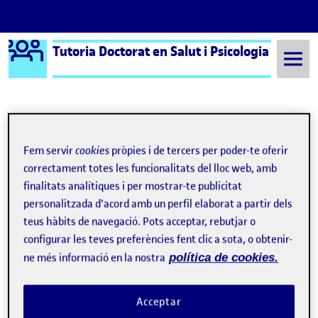
Logo Ágora
Tutoria Doctorat en Salut i Psicologia
Saltar al contingut
Semestre 20231 - Aula 646
VII Congreso de Alimentación, Nutrición y Dietética
Fem servir
cookies
pròpies i de tercers per poder-te oferir
Navegació d'entrades
correctament totes les funcionalitats del lloc web, amb
: Visiting the MWC 2025 with my industrial PhD dir
: mH
Anterior
Següent
finalitats analítiques i per mostrar-te publicitat
personalitzada d'acord amb un perfil elaborat a partir dels
VII Congreso de Alimentación, 
Publicat per
teus hàbits de navegació. Pots acceptar, rebutjar o
Publicat per
Laura Soler Farre
configurar les teves preferències fent clic a sota, o obtenir-
Visibilitat:
Data de publicació
3 abril, 2025 10:39 am
el VII Congreso de Alimentación, Nutric
Públic
-
14 Març 2025
-
comentari
ne més informació en la nostra
política de cookies.
VII Congreso de Alimentación,
Name of the activity:
Acceptar
Nutrición y Dietética – I Congreso Internacional de la