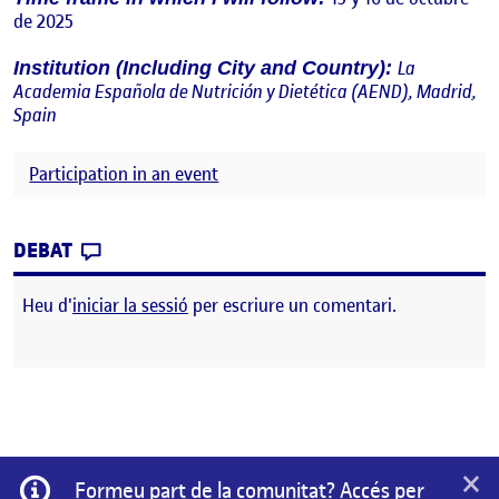
de 2025
La
Institution (Including City and Country):
Academia Española de Nutrición y Dietética (AEND), Madrid,
Spain
Participation in an event
CONTRIBUTION
0
EL VII CONGRESO DE ALIMENTACIÓN, NUTRI
DEBAT
Heu d'
iniciar la sessió
per escriure un comentari.
×
Informació
Formeu part de la comunitat? Accés per