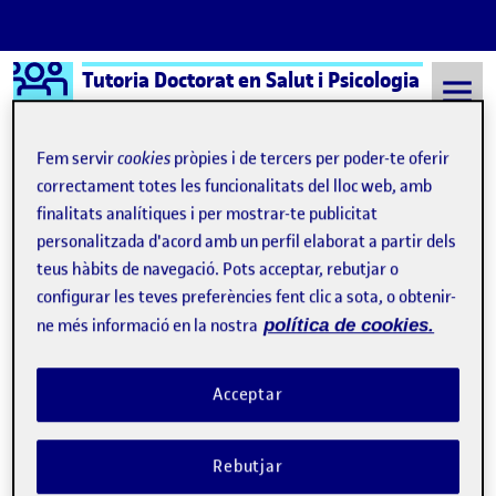
Logo Ágora
Tutoria Doctorat en Salut i Psicologia
Saltar al contingut
Fem servir
cookies
pròpies i de tercers per poder-te oferir
correctament totes les funcionalitats del lloc web, amb
finalitats analítiques i per mostrar-te publicitat
Semestre 20231 - Aula 646
31 Gener, 2025
personalitzada d'acord amb un perfil elaborat a partir dels
31 Gener, 2025
teus hàbits de navegació. Pots acceptar, rebutjar o
configurar les teves preferències fent clic a sota, o obtenir-
ne més informació en la nostra
política de cookies.
Seminar: Ethics session
Publicat per
Publicat per
Laura Soler Farre
Visibilitat:
Data de publicació
el Seminar: Ethics session
Públic
-
31 Gen. 2025
-
comentari
Acceptar
On January 28th, I had the opportunity to attend a seminar on
Ethics, led by David Font. It was very interesting to attend and
Rebutjar
learn about all the necessary steps to obtain data while ensuring
compliance with all the required protection measures. In the