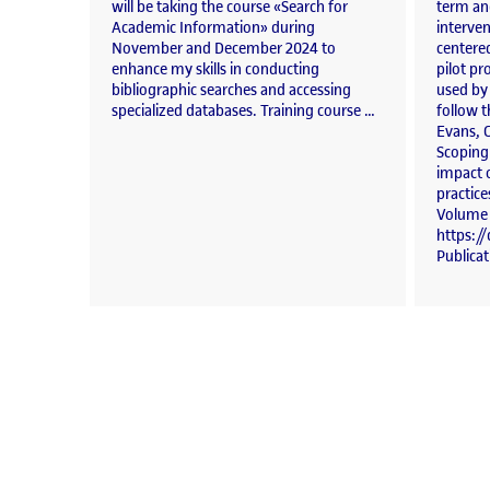
will be taking the course «Search for
term and
Academic Information» during
interve
November and December 2024 to
centere
enhance my skills in conducting
pilot pr
bibliographic searches and accessing
used by
specialized databases. Training course …
follow t
Evans, C
Scoping 
impact o
practice
Volume 
https:/
Publica