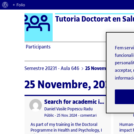
Quant al WordPress
+ Folio
Logo Ágora
Tutoria Doctorat en Salu
Saltar al contingut
Participants
Fem serv
funcionali
personali
Semestre 20231 - Aula 646
25 Novembre, 2024
acceptar, 
informaci
25 Novembre, 2024
Search for academic information
Publicat per
Publicat 
Publicat per
Daniel Vasile Popescu Radu
Visibilitat:
Data de publicació
el Search for academic 
Públic
-
25 Nov. 2024
-
comentari
As part of my training in the Doctoral
Human-c
Programme in Health and Psychology, I
impact h