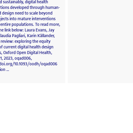
 sustainably, digital health
ntions developed through human-
d design need to scale beyond
ojects into mature interventions
 entire populations. To read more,
he link below: Laura Evans, Jay
laudia Pagliari, Karin Källander,
review: exploring the equity
f current digital health design
s, Oxford Open Digital Health,
1, 2023, oqad006,
/doi.org/10.1093/oodh/oqad006
tion …