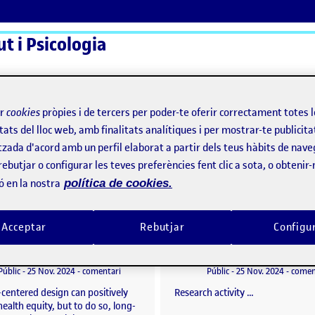
t i Psicologia
ActiFolios
Aj
ir
cookies
pròpies i de tercers per poder-te oferir correctament totes 
tats del lloc web, amb finalitats analítiques i per mostrar-te publicita
tzada d'acord amb un perfil elaborat a partir dels teus hàbits de nave
rebutjar o configurar les teves preferències fent clic a sota, o obtenir
ó en la nostra
política de cookies.
Acceptar
Rebutjar
Configu
Publication: Scoping review: exploring the equity impact of current digital health design practices
per
Publicat per
Publicat per
Publicat per
Laura Pérez Gil
Antonio Caparros Pons
information
Visibilitat:
Data de publicació
el Publication: Scoping review: exploring the equity 
Visibilitat:
Data de publicació
23 abril
Públic
-
25 Nov. 2024
-
comentari
Públic
-
25 Nov. 2024
-
comen
entered design can positively
Research activity …
ealth equity, but to do so, long-