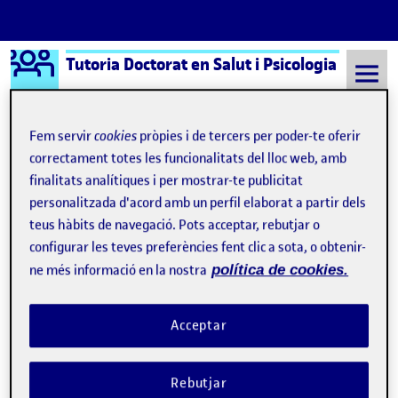
Logo Ágora
Tutoria Doctorat en Salut i Psicologia
Saltar al contingut
Fem servir
cookies
pròpies i de tercers per poder-te oferir
correctament totes les funcionalitats del lloc web, amb
Semestre 20231 - Aula 646
Publicación
finalitats analítiques i per mostrar-te publicitat
personalitzada d'acord amb un perfil elaborat a partir dels
Navegació d'entrades
: Publicación
: Sof
Anterior
Següent
teus hàbits de navegació. Pots acceptar, rebutjar o
configurar les teves preferències fent clic a sota, o obtenir-
Publicación
Publicat per
ne més informació en la nostra
política de cookies.
Publicat per
Antonio Caparros Pons
Visibilitat:
Data de publicació
23 abril, 2025 12:01 pm
el Publicación
Públic
-
21 Nov. 2024
-
comentari
Acceptar
González-Millán S, Illera-Domínguez V, Toro-Román V,
Fernández-Valdés B, Morral-Yepes M, Albesa-Albiol L, Pérez-
Rebutjar