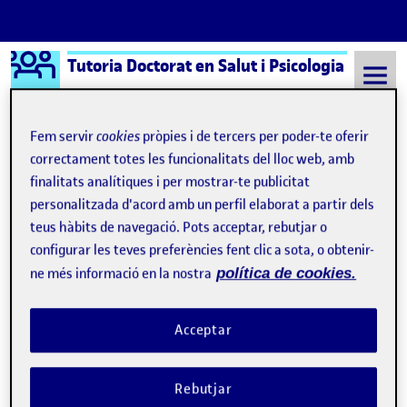
Logo Ágora
Tutoria Doctorat en Salut i Psicologia
Saltar al contingut
Fem servir
cookies
pròpies i de tercers per poder-te oferir
correctament totes les funcionalitats del lloc web, amb
Semestre 20231 - Aula 646
Ponencia.
finalitats analítiques i per mostrar-te publicitat
personalitzada d'acord amb un perfil elaborat a partir dels
Navegació d'entrades
: Women 360º Congress
: Pub
Anterior
Següent
teus hàbits de navegació. Pots acceptar, rebutjar o
configurar les teves preferències fent clic a sota, o obtenir-
Ponencia.
Publicat per
ne més informació en la nostra
política de cookies.
Publicat per
Antonio Caparros Pons
Visibilitat:
Data de publicació
23 abril, 2025 12:01 pm
el Ponencia.
Públic
-
21 Nov. 2024
-
comentari
Acceptar
Clínic Summer School. Presentació de Projectes sobre
Rebutjar
prescripció d’exercici físic en l’àmbit hospitalari. 11/07/24